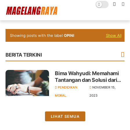
Showing posts with the label
OPINI
Show All
BERITA TERKINI
Bima Wahyudi: Memahami
Tantangan dan Solusi dari
Krisis Moral Di Era Digital
PENDIDIKAN
NOVEMBER 15,
MORAL
2023
LIHAT SEMUA