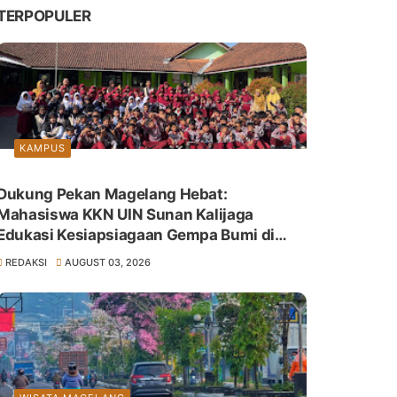
TERPOPULER
KAMPUS
Dukung Pekan Magelang Hebat:
Mahasiswa KKN UIN Sunan Kalijaga
Edukasi Kesiapsiagaan Gempa Bumi di
SDN Giyanti
REDAKSI
AUGUST 03, 2026