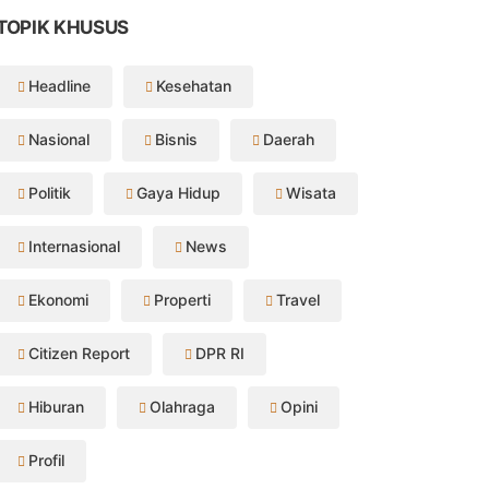
TOPIK KHUSUS
Headline
Kesehatan
Nasional
Bisnis
Daerah
Politik
Gaya Hidup
Wisata
Internasional
News
Ekonomi
Properti
Travel
Citizen Report
DPR RI
Hiburan
Olahraga
Opini
Profil