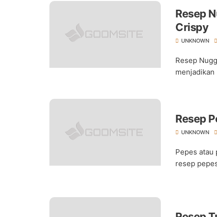
Resep N
Crispy
UNKNOWN
Resep Nugge
menjadikan 
Resep P
UNKNOWN
Pepes atau 
resep pepes
Resep T