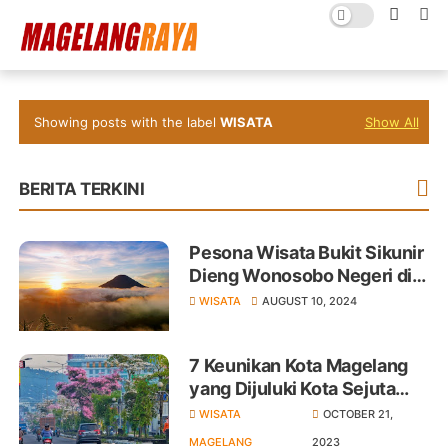
Showing posts with the label
WISATA
Show All
BERITA TERKINI
Pesona Wisata Bukit Sikunir
Dieng Wonosobo Negeri di
Atas Awan yang Wajib
WISATA
AUGUST 10, 2024
Dikunjungi
7 Keunikan Kota Magelang
yang Dijuluki Kota Sejuta
Bunga
WISATA
OCTOBER 21,
MAGELANG
2023