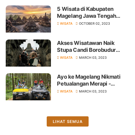
5 Wisata di Kabupaten
Magelang Jawa Tengah
Menarik Anda Kunjungi
WISATA
OCTOBER 02, 2023
Akses Wisatawan Naik
Stupa Candi Borobudur
Akan Ditinjau Ulang
WISATA
MARCH 03, 2023
Ayo ke Magelang Nikmati
Petualangan Merapi -
Merbabu dengan Jeep Rasa
WISATA
MARCH 03, 2023
Sedan
LIHAT SEMUA