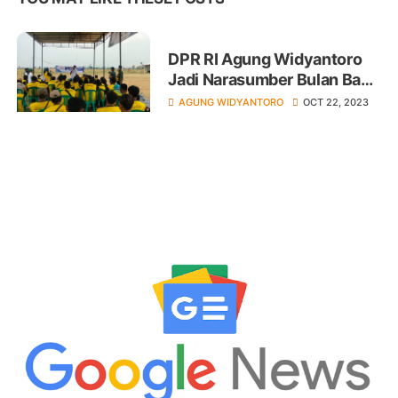
DPR RI Agung Widyantoro
Jadi Narasumber Bulan Bakti
Karang Taruna Kecamatan
AGUNG WIDYANTORO
OCT 22, 2023
Bulakamba