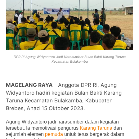
DPR RI Agung Widyantoro Jadi Narasumber Bulan Bakti Karang Taruna
Kecamatan Bulakamba
MAGELANG RAYA
- Anggota DPR RI, Agung
Widyantoro hadiri kegiatan Bulan Bakti Karang
Taruna Kecamatan Bulakamba, Kabupaten
Brebes, Ahad 15 Oktober 2023.
Agung Widyantoro jadi narasumber dalam kegiatan
tersebut. Ia memotivasi pengurus
Karang Taruna
dan
sejumlah elemen
pemuda
untuk terus bergerak dalam