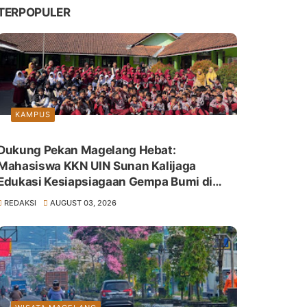
TERPOPULER
KAMPUS
Dukung Pekan Magelang Hebat:
Mahasiswa KKN UIN Sunan Kalijaga
Edukasi Kesiapsiagaan Gempa Bumi di
SDN Giyanti
REDAKSI
AUGUST 03, 2026