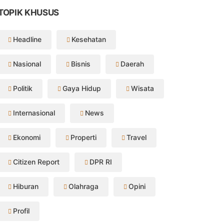
TOPIK KHUSUS
Headline
Kesehatan
Nasional
Bisnis
Daerah
Politik
Gaya Hidup
Wisata
Internasional
News
Ekonomi
Properti
Travel
Citizen Report
DPR RI
Hiburan
Olahraga
Opini
Profil