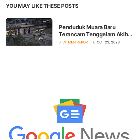
YOU MAY LIKE THESE POSTS
Penduduk Muara Baru
Terancam Tenggelam Akibat
Tanggul Bocor
CITIZEN REPORT
OCT 23, 2023