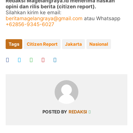
Redaksi Magelangraya.id menerima naskah
opini dan rilis berita (citizen report).
Silahkan kirim ke email:
beritamagelangraya@gmail.com
atau Whatsapp
+62856-9345-6027
Tags
Citizen Report
Jakarta
Nasional
POSTED BY
REDAKSI