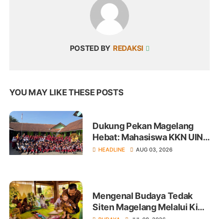
POSTED BY
REDAKSI
YOU MAY LIKE THESE POSTS
Dukung Pekan Magelang
Hebat: Mahasiswa KKN UIN
Sunan Kalijaga Edukasi
HEADLINE
AUG 03, 2026
Kesiapsiagaan Gempa Bumi
di SDN Giyanti
Mengenal Budaya Tedak
Siten Magelang Melalui Ki
Abbet Nugroho