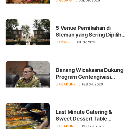
BUDAYA
JUL 08, 2026
5 Venue Pernikahan di
Sleman yang Sering Dipilih
Calon Pengantin di
BISNIS
JUL 07, 2026
Yogyakarta
Danang Wicaksana Dukung
Program Gentengisasi
Presiden Prabowo
HEADLINE
FEB 04, 2026
Last Minute Catering &
Sweet Dessert Table
Services –
HEADLINE
DEC 29, 2025