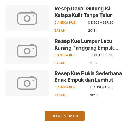
Resep Dadar Gulung Isi
Kelapa Kulit Tanpa Telur
ANEKA KUE
DECEMBER 20,
BASAH
2016
Resep Kue Lumpur Labu
Kuning Panggang Empuk
dan Lembut
ANEKA KUE
OCTOBER 28,
BASAH
2016
Resep Kue Pukis Sederhana
Enak Empuk dan Lembut
ANEKA KUE
AUGUST 30,
BASAH
2016
LIHAT SEMUA