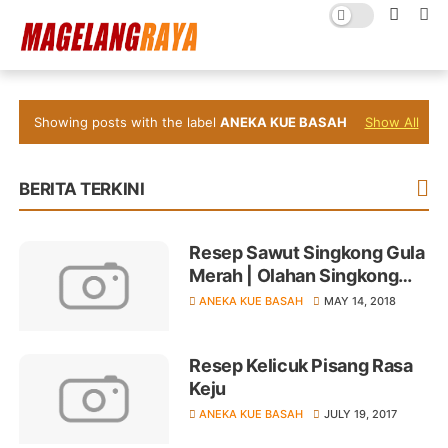
Showing posts with the label
ANEKA KUE BASAH
Show All
BERITA TERKINI
Resep Sawut Singkong Gula
Merah | Olahan Singkong
Parut Kukus Enak Mudah
ANEKA KUE BASAH
MAY 14, 2018
Resep Kelicuk Pisang Rasa
Keju
ANEKA KUE BASAH
JULY 19, 2017