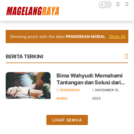
Showing posts with the label
PENDIDIKAN MORAL
Show All
BERITA TERKINI
Bima Wahyudi: Memahami
Tantangan dan Solusi dari
Krisis Moral Di Era Digital
PENDIDIKAN
NOVEMBER 15,
MORAL
2023
LIHAT SEMUA