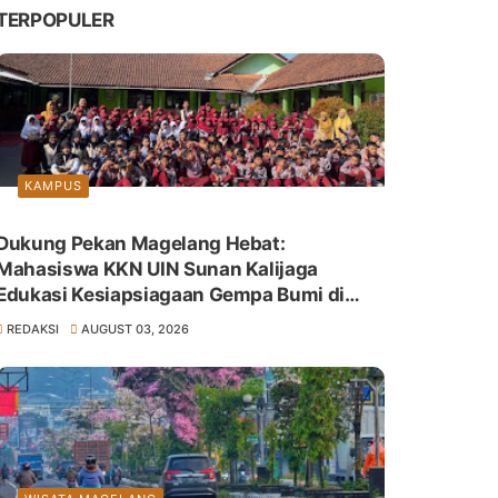
TERPOPULER
KAMPUS
Dukung Pekan Magelang Hebat:
Mahasiswa KKN UIN Sunan Kalijaga
Edukasi Kesiapsiagaan Gempa Bumi di
SDN Giyanti
REDAKSI
AUGUST 03, 2026