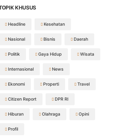
TOPIK KHUSUS
Headline
Kesehatan
Nasional
Bisnis
Daerah
Politik
Gaya Hidup
Wisata
Internasional
News
Ekonomi
Properti
Travel
Citizen Report
DPR RI
Hiburan
Olahraga
Opini
Profil