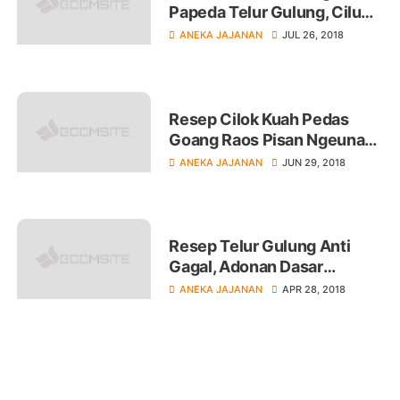
Papeda Telur Gulung, Cilung
Telur, Telur Puyuh & Tanpa
ANEKA JAJANAN
JUL 26, 2018
Telur
Resep Cilok Kuah Pedas
Goang Raos Pisan Ngeunah
Seuhah
ANEKA JAJANAN
JUN 29, 2018
Resep Telur Gulung Anti
Gagal, Adonan Dasar
Ekonomis Untuk Jualan
ANEKA JAJANAN
APR 28, 2018