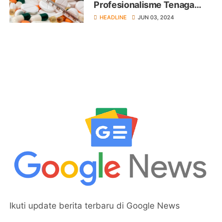
Profesionalisme Tenaga
Farmasi Kepulauan
HEADLINE
JUN 03, 2024
Mentawai
Ikuti update berita terbaru di Google News