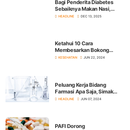
Bagi Penderita Diabetes
Sebaiknya Makan Nasi,
Kentang, atau Jagung?
HEADLINE
DEC 13, 2025
Ketahui 10 Cara
Membesarkan Bokong
secara Alami Olahraga
KESEHATAN
JUN 22, 2024
Hingga Makanan
Peluang Kerja Bidang
Farmasi Apa Saja, Simak
Penjelasannya!
HEADLINE
JUN 07, 2024
PAFI Dorong