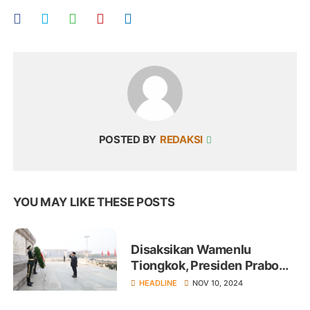
POSTED BY
REDAKSI
YOU MAY LIKE THESE POSTS
Disaksikan Wamenlu
Tiongkok, Presiden Prabowo
Beri Penghormatan di
HEADLINE
NOV 10, 2024
Monumen Tiananmen