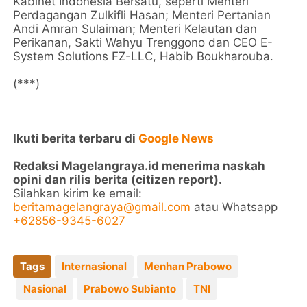
Kabinet Indonesia Bersatu, seperti Menteri
Perdagangan Zulkifli Hasan; Menteri Pertanian
Andi Amran Sulaiman; Menteri Kelautan dan
Perikanan, Sakti Wahyu Trenggono dan CEO E-
System Solutions FZ-LLC, Habib Boukharouba.
(***)
Ikuti berita terbaru di
Google News
Redaksi Magelangraya.id menerima naskah
opini dan rilis berita (citizen report).
Silahkan kirim ke email:
beritamagelangraya@gmail.com
atau Whatsapp
+62856-9345-6027
Tags
Internasional
Menhan Prabowo
Nasional
Prabowo Subianto
TNI