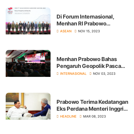
Pahlawan China
Di Forum Internasional,
Menhan RI Prabowo
Subianto Serukan Israel
ASEAN
NOV 15, 2023
Hentikan Agresi Militer ke
Palestina
Menhan Prabowo Bahas
Pengaruh Geopolik Pasca
Konflik Internasional Ukraina
INTERNASIONAL
NOV 03, 2023
dan Gaza
Prabowo Terima Kedatangan
Eks Perdana Menteri Inggris,
Sinyal Dukungan Luar
HEADLINE
MAR 08, 2023
Negeri?