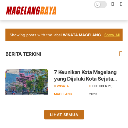
Showing posts with the label
WISATA MAGELANG
Show All
BERITA TERKINI
7 Keunikan Kota Magelang
yang Dijuluki Kota Sejuta
Bunga
WISATA
OCTOBER 21,
MAGELANG
2023
LIHAT SEMUA