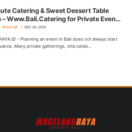
nute Catering & Sweet Dessert Table
 – Www.Bali.Catering for Private Events
orporate Gatherings
HEADLINE
DEC 29, 2025
A.ID - Planning an event in Bali does not always start
ance. Many private gatherings, villa celeb...