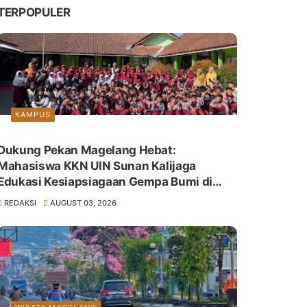
TERPOPULER
KAMPUS
Dukung Pekan Magelang Hebat:
Mahasiswa KKN UIN Sunan Kalijaga
Edukasi Kesiapsiagaan Gempa Bumi di
SDN Giyanti
REDAKSI
AUGUST 03, 2026