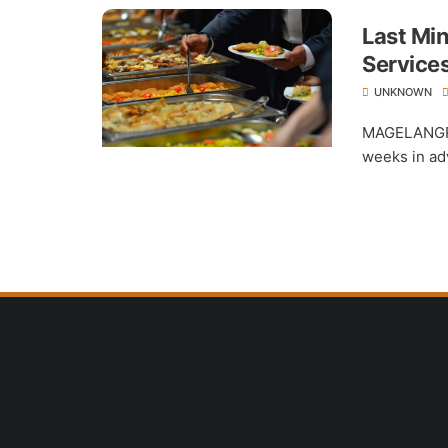
Last Mi
Services
Villas C
UNKNOWN
MAGELANGRAY
weeks in adv