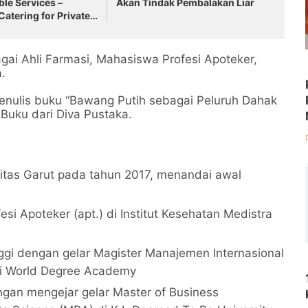
ble Services –
Akan Tindak Pembalakan Liar
atering for Private
las Corporate
s
agai Ahli Farmasi, Mahasiswa Profesi Apoteker,
.
enulis buku “Bawang Putih sebagai Peluruh Dahak
 Buku dari Diva Pustaka.
sitas Garut pada tahun 2017, menandai awal
esi Apoteker (apt.) di Institut Kesehatan Medistra
nggi dengan gelar Magister Manajemen Internasional
 di World Degree Academy
ngan mengejar gelar Master of Business