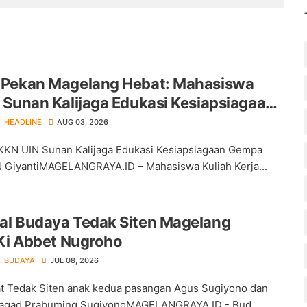
Pekan Magelang Hebat: Mahasiswa
 Sunan Kalijaga Edukasi Kesiapsiagaan
umi di SDN Giyanti
HEADLINE
AUG 03, 2026
KN UIN Sunan Kalijaga Edukasi Kesiapsiagaan Gempa
 GiyantiMAGELANGRAYA.ID – Mahasiswa Kuliah Kerja...
l Budaya Tedak Siten Magelang
 Ki Abbet Nugroho
BUDAYA
JUL 08, 2026
t Tedak Siten anak kedua pasangan Agus Sugiyono dan
 Jagad Prabuming SugiyonoMAGELANGRAYA.ID - Bud...