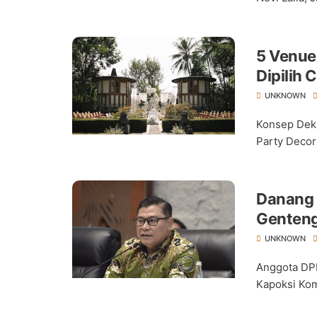
5 Venue
Dipilih 
UNKNOWN
Konsep Deko
Party Deco
Danang
Genteng
UNKNOWN
Anggota DP
Kapoksi Kom