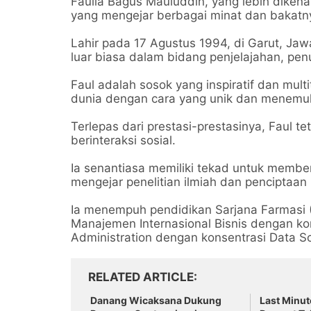
Faulla Bagus Mauluddin, yang lebih dikenal
yang mengejar berbagai minat dan bakatn
Lahir pada 17 Agustus 1994, di Garut, Jawa
luar biasa dalam bidang penjelajahan, penu
Faul adalah sosok yang inspiratif dan mult
dunia dengan cara yang unik dan menemuka
Terlepas dari prestasi-prestasinya, Faul 
berinteraksi sosial.
Ia senantiasa memiliki tekad untuk member
mengejar penelitian ilmiah dan penciptaan 
Ia menempuh pendidikan Sarjana Farmasi (S
Manajemen Internasional Bisnis dengan kon
Administration dengan konsentrasi Data S
RELATED ARTICLE
Danang Wicaksana Dukung
Last Minut