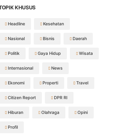
TOPIK KHUSUS
Headline
Kesehatan
Nasional
Bisnis
Daerah
Politik
Gaya Hidup
Wisata
Internasional
News
Ekonomi
Properti
Travel
Citizen Report
DPR RI
Hiburan
Olahraga
Opini
Profil