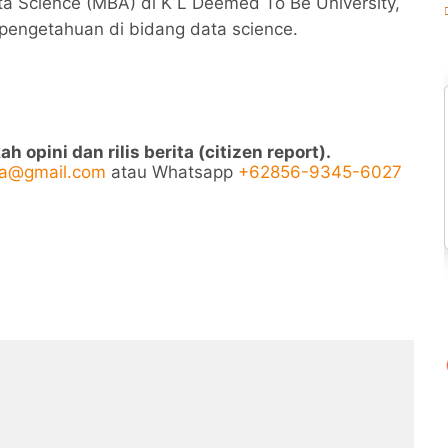
ta Science (MBA) di K L Deemed To Be University,
engetahuan di bidang data science.
opini dan rilis berita (citizen report).
ya@gmail.com
atau Whatsapp
+62856-9345-6027