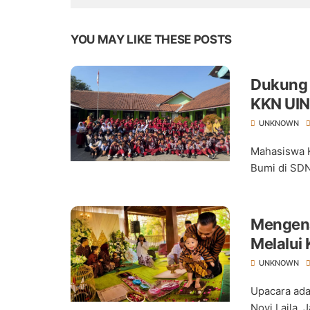
YOU MAY LIKE THESE POSTS
Dukung 
KKN UIN
Gempa B
UNKNOWN
Mahasiswa K
Bumi di SDN
Mengena
Melalui
UNKNOWN
Upacara ada
Novi Laila,